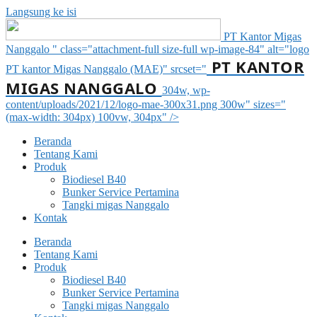
Langsung ke isi
PT Kantor Migas
Nanggalo " class="attachment-full size-full wp-image-84" alt="logo
PT KANTOR
PT kantor Migas Nanggalo (MAE)" srcset="
MIGAS NANGGALO
304w, wp-
content/uploads/2021/12/logo-mae-300x31.png 300w" sizes="
(max-width: 304px) 100vw, 304px" />
Beranda
Tentang Kami
Produk
Biodiesel B40
Bunker Service Pertamina
Tangki migas Nanggalo
Kontak
Beranda
Tentang Kami
Produk
Biodiesel B40
Bunker Service Pertamina
Tangki migas Nanggalo